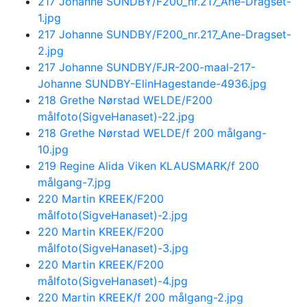
217 Johanne SUNDBY/F200_nr.217_Ane-Dragset-
1.jpg
217 Johanne SUNDBY/F200_nr.217_Ane-Dragset-
2.jpg
217 Johanne SUNDBY/FJR-200-maal-217-
Johanne SUNDBY-ElinHagestande-4936.jpg
218 Grethe Nørstad WELDE/F200
målfoto(SigveHanaset)-22.jpg
218 Grethe Nørstad WELDE/f 200 målgang-
10.jpg
219 Regine Alida Viken KLAUSMARK/f 200
målgang-7.jpg
220 Martin KREEK/F200
målfoto(SigveHanaset)-2.jpg
220 Martin KREEK/F200
målfoto(SigveHanaset)-3.jpg
220 Martin KREEK/F200
målfoto(SigveHanaset)-4.jpg
220 Martin KREEK/f 200 målgang-2.jpg