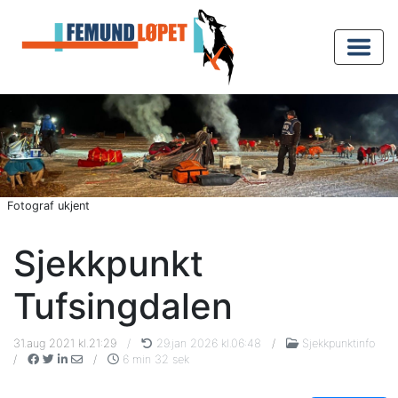
Fotograf ukjent
Sjekkpunkt
Tufsingdalen
31.aug 2021 kl.21:29
/
29.jan 2026 kl.06:48
/
Sjekkpunktinfo
/
/
6 min 32 sek