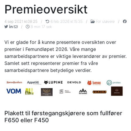
Premieoversikt
4.sep 2021 kl.08:25
/
6.feb 2026 kl.15:35
/
For utøvere
/
/
8 min 17 sek
Vi er glade for å kunne presentere oversikten over
premier i Femundløpet 2026. Våre mange
samarbeidspartnere er viktige leverandører av premier.
Samlet sett representerer premier fra våre
samarbeidspartnere betydelige verdier.
Plakett til førstegangskjørere som fullfører
F650 eller F450