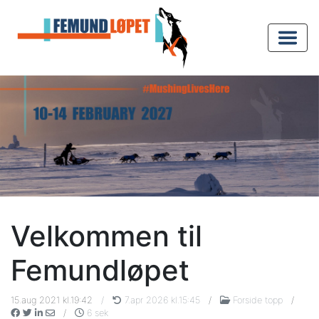
Velkommen til
Femundløpet
15.aug 2021 kl.19:42
/
7.apr 2026 kl.15:45
/
Forside topp
/
/
6 sek