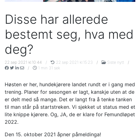
Disse har allerede
bestemt seg, hva med
deg?
22.sep 2021 kl.10:44
/
22.sep 2021 kl.15:23
/
Siste nytt
/
/
1 min 31 sek
Høsten er her, hundekjørere landet rundt er i gang med
trening. Planer for sesongen er lagt, kanskje uten at de
er delt med så mange. Det er langt fra å tenke tanken
til man står på startstreken. Vi sjekket ut status med et
lite knippe kjørere. Og, JA, de er klare for Femundløpet
2022.
Den 15. oktober 2021 åpner påmeldinga!