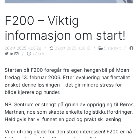
F200 – Viktig
informasjon om start!
26.okt 2025 kl.06:26
/
29.okt 2025 kl.06:15
/
Siste nytt
/
/
47 sek
Starten på F200 foregår fra egen henger/bil på Moan
fredag 13. februar 2006. Etter evaluering har flertallet
ønsket denne løsningen – det gir mindre stress for
både kjørere og hunder.
NB! Sentrum er stengt på grunn av opprigging til Røros
Martnan, noe som skapte enkelte logistikkutfordringer.
Heldigvis har vi funnet en god og praktisk løsning
Vi er utrolig glade for den store interessen! F200 er nå