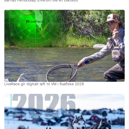
Barnas Femundløp Elverum ble en suksess
LiveRace gir digitalt løft til VM i fluefiske 2026