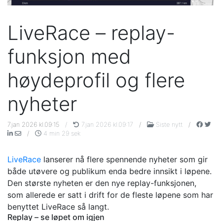
LiveRace – replay-
funksjon med
høydeprofil og flere
nyheter
7.jan 2026 kl.09:15
/
7.jan 2026 kl.09:17
/
Siste nytt
/
/
4 min 29 sek
LiveRace
lanserer nå flere spennende nyheter som gir
både utøvere og publikum enda bedre innsikt i løpene.
Den største nyheten er den nye replay-funksjonen,
som allerede er satt i drift for de fleste løpene som har
benyttet LiveRace så langt.
Replay – se løpet om igjen