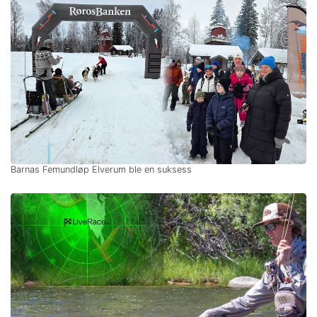
Barnas Femundløp Elverum ble en suksess