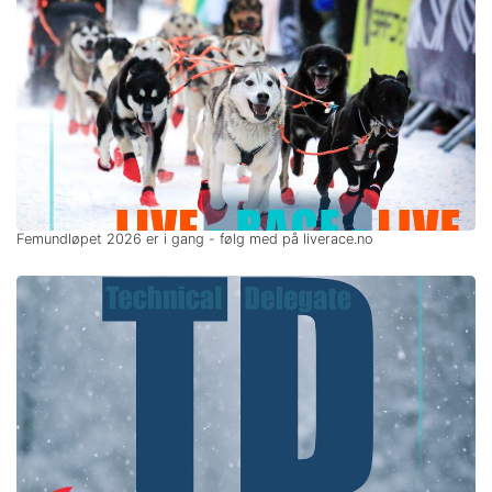
Femundløpet 2026 er i gang - følg med på liverace.no