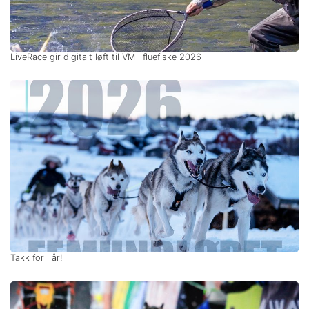
LiveRace gir digitalt løft til VM i fluefiske 2026
Takk for i år!