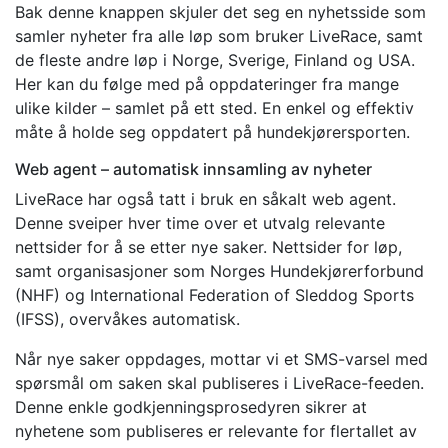
Bak denne knappen skjuler det seg en nyhetsside som
samler nyheter fra alle løp som bruker LiveRace, samt
de fleste andre løp i Norge, Sverige, Finland og USA.
Her kan du følge med på oppdateringer fra mange
ulike kilder – samlet på ett sted. En enkel og effektiv
måte å holde seg oppdatert på hundekjørersporten.
Web agent – automatisk innsamling av nyheter
LiveRace har også tatt i bruk en såkalt web agent.
Denne sveiper hver time over et utvalg relevante
nettsider for å se etter nye saker. Nettsider for løp,
samt organisasjoner som Norges Hundekjørerforbund
(NHF) og International Federation of Sleddog Sports
(IFSS), overvåkes automatisk.
Når nye saker oppdages, mottar vi et SMS-varsel med
spørsmål om saken skal publiseres i LiveRace-feeden.
Denne enkle godkjenningsprosedyren sikrer at
nyhetene som publiseres er relevante for flertallet av