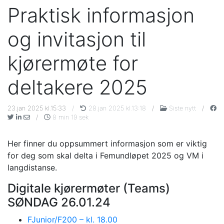
Praktisk informasjon
og invitasjon til
kjørermøte for
deltakere 2025
23.jan 2025 kl.15:33
/
28.jan 2025 kl.13:18
/
Siste nytt
/
/
8 min 19 sek
Her finner du oppsummert informasjon som er viktig
for deg som skal delta i Femundløpet 2025 og VM i
langdistanse.
Digitale kjørermøter (Teams)
SØNDAG 26.01.24
FJunior/F200 – kl. 18.00