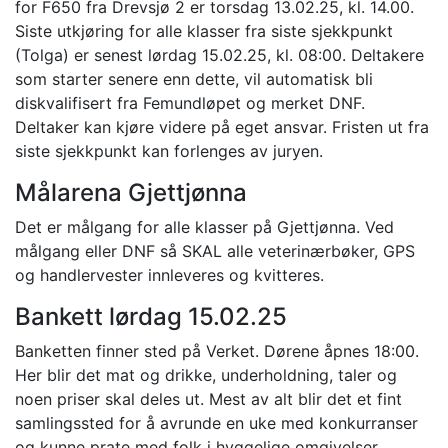
for F650 fra Drevsjø 2 er torsdag 13.02.25, kl. 14.00.
Siste utkjøring for alle klasser fra siste sjekkpunkt
(Tolga) er senest lørdag 15.02.25, kl. 08:00. Deltakere
som starter senere enn dette, vil automatisk bli
diskvalifisert fra Femundløpet og merket DNF.
Deltaker kan kjøre videre på eget ansvar. Fristen ut fra
siste sjekkpunkt kan forlenges av juryen.
Målarena Gjettjønna
Det er målgang for alle klasser på Gjettjønna. Ved
målgang eller DNF så SKAL alle veterinærbøker, GPS
og handlervester innleveres og kvitteres.
Bankett lørdag 15.02.25
Banketten finner sted på Verket. Dørene åpnes 18:00.
Her blir det mat og drikke, underholdning, taler og
noen priser skal deles ut. Mest av alt blir det et fint
samlingssted for å avrunde en uke med konkurranser
og kunne prate med folk i hyggelige omgivelser.