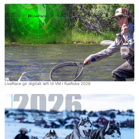
LiveRace gir digitalt løft til VM i fluefiske 2026