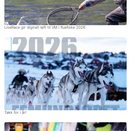
LiveRace gir digitalt løft til VM i fluefiske 2026
Takk for i år!