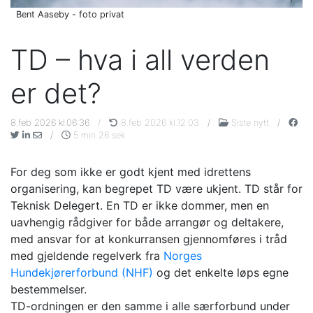
Bent Aaseby - foto privat
TD – hva i all verden
er det?
8.feb 2026 kl.06:36
/
8.feb 2026 kl.12:03
/
Siste nytt
/
/
5 min 26 sek
For deg som ikke er godt kjent med idrettens
organisering, kan begrepet TD være ukjent. TD står for
Teknisk Delegert. En TD er ikke dommer, men en
uavhengig rådgiver for både arrangør og deltakere,
med ansvar for at konkurransen gjennomføres i tråd
med gjeldende regelverk fra
Norges
Hundekjørerforbund (NHF)
og det enkelte løps egne
bestemmelser.
TD-ordningen er den samme i alle særforbund under