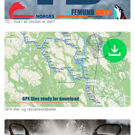
TD – hva i all verden er det?
GPX-filer og distansetabeller