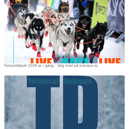
Femundløpet 2026 er i gang - følg med på liverace.no