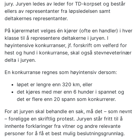
jury. Juryen ledes av leder for TD-korpset og består
ellers av representanter fra løpsledelsen samt
deltakernes representanter.
På kjørermøtet velges én kjører (ofte en handler) i hver
klasse til å representere deltakerne i juryen. I
høyintensive konkurranser, jf. forskrift om velferd for
hest og hund i konkurranse, skal også stevneveterinær
delta i juryen.
En konkurranse regnes som høyintensiv dersom:
løpet er lengre enn 320 km, eller
det kjøres med mer enn 6 hunder i spannet og
det er flere enn 20 spann som konkurrerer.
For at juryen skal behandle en sak, må det – som nevnt
– foreligge en skriftlig protest. Juryen står fritt til å
innhente forklaringer fra vitner og andre relevante
personer for å få et best mulig beslutningsgrunnlag.