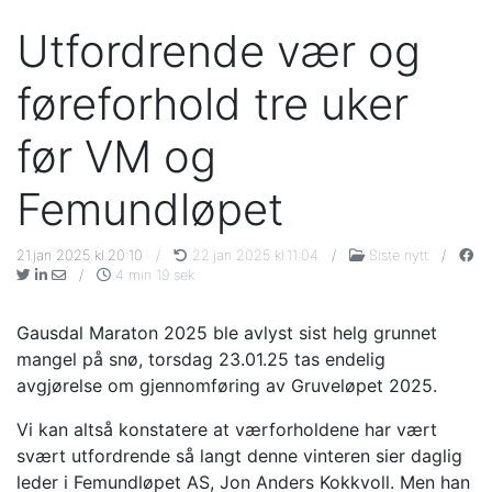
Utfordrende vær og
føreforhold tre uker
før VM og
Femundløpet
21.jan 2025 kl.20:10
/
22.jan 2025 kl.11:04
/
Siste nytt
/
/
4 min 19 sek
Gausdal Maraton 2025 ble avlyst sist helg grunnet
mangel på snø, torsdag 23.01.25 tas endelig
avgjørelse om gjennomføring av Gruveløpet 2025.
Vi kan altså konstatere at værforholdene har vært
svært utfordrende så langt denne vinteren sier daglig
leder i Femundløpet AS, Jon Anders Kokkvoll. Men han