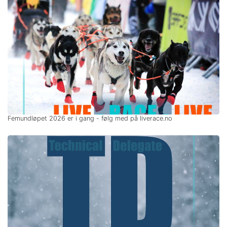
Femundløpet 2026 er i gang - følg med på liverace.no