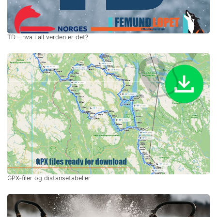
TD – hva i all verden er det?
GPX-filer og distansetabeller