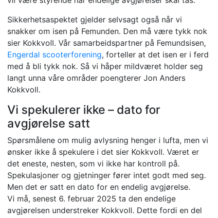
vil være styrende når endelige avgjørelser skal tas.
Sikkerhetsaspektet gjelder selvsagt også når vi
snakker om isen på Femunden. Den må være tykk nok
sier Kokkvoll. Vår samarbeidspartner på Femundsisen,
Engerdal scooterforening
, forteller at det isen er i ferd
med å bli tykk nok. Så vi håper mildværet holder seg
langt unna våre områder poengterer Jon Anders
Kokkvoll.
Vi spekulerer ikke – dato for
avgjørelse satt
Spørsmålene om mulig avlysning henger i lufta, men vi
ønsker ikke å spekulere i det sier Kokkvoll. Været er
det eneste, nesten, som vi ikke har kontroll på.
Spekulasjoner og gjetninger fører intet godt med seg.
Men det er satt en dato for en endelig avgjørelse.
Vi må, senest 6. februar 2025 ta den endelige
avgjørelsen understreker Kokkvoll. Dette fordi en del