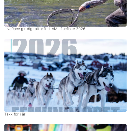
LiveRace gir digitalt løft til VM i fluefiske 2026
Takk for i år!