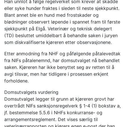
Han unnlot å følge regelverket som krever at skadde
eller syke hunder fraktes i sleden til neste sjekkpunkt.
Blant annet ble en hund med frostskader og
blødninger observert løpende i spannet fram til første
sjekkpunkt på Elgå. Veterinær og teknisk delegert
(TD) besluttet umiddelbart å behandle saken i juryen
som diskvalifiserte kjøreren etter observasjonene.
Etter anmodning fra NHF og påfølgende påtalevedtak
fra NIFs påtalenemnd, har domsutvalget nå behandlet
saken. Kjøreren har ikke benyttet seg av retten til å
avgi tilsvar, men har tidligere i prosessen erkjent
forholdene.
Domsutvalgets vurdering
Domsutvalget legger til grunn at kjøreren grovt har
overtrådt NIFs sanksjonsregelverk § 1-4 (1) bokstav a,
jf. bestemmelse 5.5.6 i NHFs konkurranse- og
arrangementsreglement. Det vises særlig til
veterinærrapporten og kjørers egen e-post der han