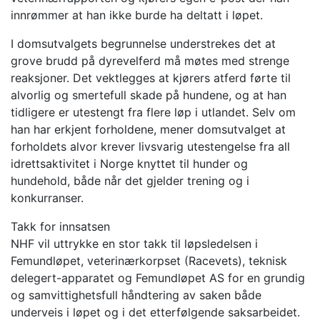
innrømmer at han ikke burde ha deltatt i løpet.
I domsutvalgets begrunnelse understrekes det at
grove brudd på dyrevelferd må møtes med strenge
reaksjoner. Det vektlegges at kjørers atferd førte til
alvorlig og smertefull skade på hundene, og at han
tidligere er utestengt fra flere løp i utlandet. Selv om
han har erkjent forholdene, mener domsutvalget at
forholdets alvor krever livsvarig utestengelse fra all
idrettsaktivitet i Norge knyttet til hunder og
hundehold, både når det gjelder trening og i
konkurranser.
Takk for innsatsen
NHF vil uttrykke en stor takk til løpsledelsen i
Femundløpet, veterinærkorpset (Racevets), teknisk
delegert-apparatet og Femundløpet AS for en grundig
og samvittighetsfull håndtering av saken både
underveis i løpet og i det etterfølgende saksarbeidet.