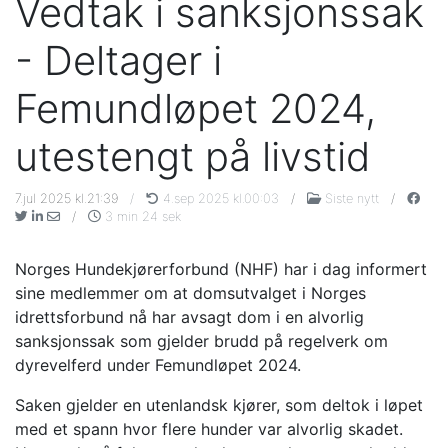
Vedtak i sanksjonssak
- Deltager i
Femundløpet 2024,
utestengt på livstid
7.jul 2025 kl.21:39
/
4.sep 2025 kl.00:03
/
Siste nytt
/
/
3 min 24 sek
Norges Hundekjørerforbund (NHF) har i dag informert
sine medlemmer om at domsutvalget i Norges
idrettsforbund nå har avsagt dom i en alvorlig
sanksjonssak som gjelder brudd på regelverk om
dyrevelferd under Femundløpet 2024.
Saken gjelder en utenlandsk kjører, som deltok i løpet
med et spann hvor flere hunder var alvorlig skadet.