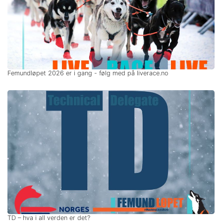
Femundløpet 2026 er i gang - følg med på liverace.no
TD – hva i all verden er det?