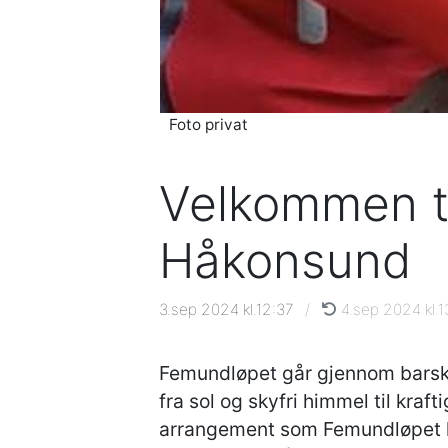
Foto privat
Velkommen ti
Håkonsund
3.sep 2024 kl.12:37
/
4.sep 2024 kl.1
Femundløpet går gjennom barsk n
fra sol og skyfri himmel til kraf
arrangement som Femundløpet kr