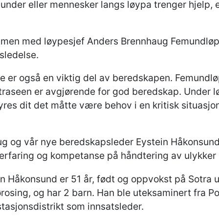
hunder eller mennesker langs løypa trenger hjelp, 
mmen med løypesjef Anders Brennhaug Femundløp
sledelse.
e er også en viktig del av beredskapen. Femundløp
i traseen er avgjørende for god beredskap. Under l
res dit det måtte være behov i en kritisk situasjo
 og vår nye beredskapsleder Eystein Håkonsund har
rfaring og kompetanse på håndtering av ulykker o
n Håkonsund er 51 år, født og oppvokst på Sotra 
rosing, og har 2 barn. Han ble uteksaminert fra Pol
tasjonsdistrikt som innsatsleder.