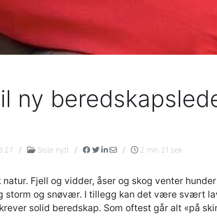
l ny beredskapslede
3:27
/
Siste nytt
/
/
2 min 21 sek
atur. Fjell og vidder, åser og skog venter hunder 
tig storm og snøvær. I tillegg kan det være svært l
ever solid beredskap. Som oftest går alt «på ski