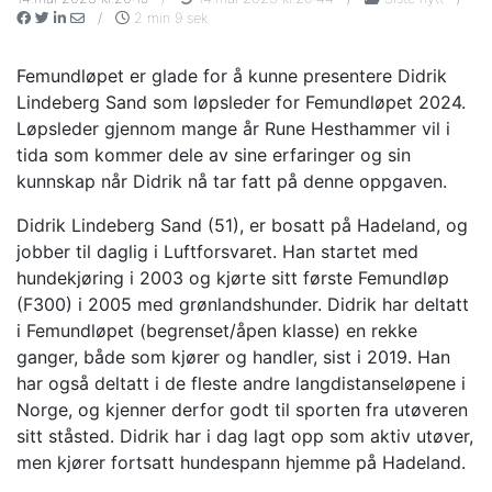
/
2 min 9 sek
Femundløpet er glade for å kunne presentere Didrik
Lindeberg Sand som løpsleder for Femundløpet 2024.
Løpsleder gjennom mange år Rune Hesthammer vil i
tida som kommer dele av sine erfaringer og sin
kunnskap når Didrik nå tar fatt på denne oppgaven.
Didrik Lindeberg Sand (51), er bosatt på Hadeland, og
jobber til daglig i Luftforsvaret. Han startet med
hundekjøring i 2003 og kjørte sitt første Femundløp
(F300) i 2005 med grønlandshunder. Didrik har deltatt
i Femundløpet (begrenset/åpen klasse) en rekke
ganger, både som kjører og handler, sist i 2019. Han
har også deltatt i de fleste andre langdistanseløpene i
Norge, og kjenner derfor godt til sporten fra utøveren
sitt ståsted. Didrik har i dag lagt opp som aktiv utøver,
men kjører fortsatt hundespann hjemme på Hadeland.