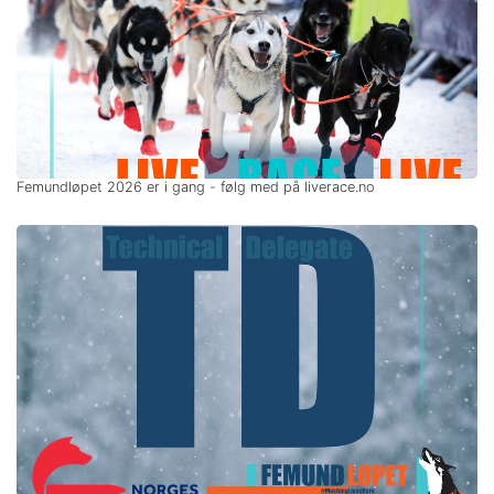
Femundløpet 2026 er i gang - følg med på liverace.no