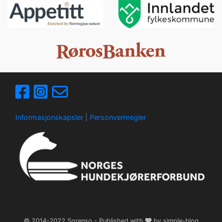
Informasjonskapsler
|
Personvernregler
© 2014-2022
Sorenso
- Published with
by
simple-blog