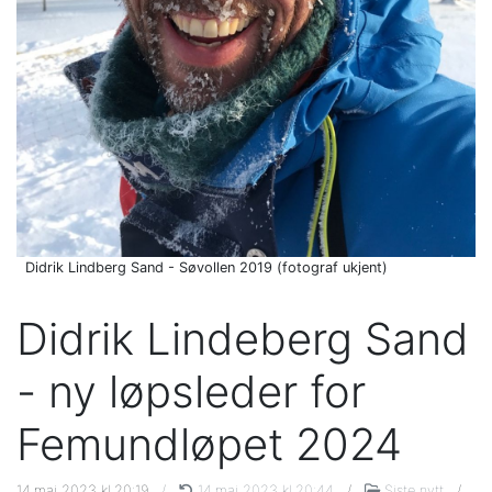
Didrik Lindberg Sand - Søvollen 2019 (fotograf ukjent)
Didrik Lindeberg Sand
- ny løpsleder for
Femundløpet 2024
14.mai 2023 kl.20:19
/
14.mai 2023 kl.20:44
/
Siste nytt
/