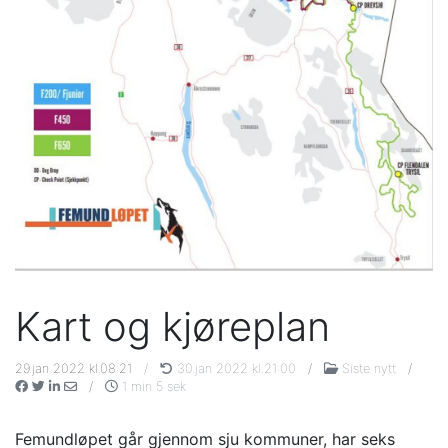
Kart og kjøreplan
29.jan 2022 kl.08:21
/
30.jan 2022 kl.21:00
/
Siste nytt
/
/
1 min 5 sek
Femundløpet går gjennom sju kommuner, har seks