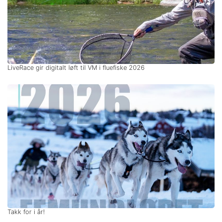
LiveRace gir digitalt løft til VM i fluefiske 2026
Takk for i år!