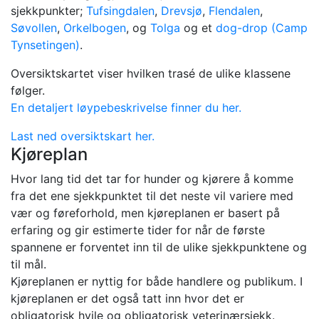
sjekkpunkter;
Tufsingdalen
,
Drevsjø
,
Flendalen
,
Søvollen
,
Orkelbogen
, og
Tolga
og et
dog-drop (Camp
Tynsetingen)
.
Oversiktskartet viser hvilken trasé de ulike klassene
følger.
En detaljert løypebeskrivelse finner du her.
Last ned oversiktskart her.
Kjøreplan
Hvor lang tid det tar for hunder og kjørere å komme
fra det ene sjekkpunktet til det neste vil variere med
vær og føreforhold, men kjøreplanen er basert på
erfaring og gir estimerte tider for når de første
spannene er forventet inn til de ulike sjekkpunktene og
til mål.
Kjøreplanen er nyttig for både handlere og publikum. I
kjøreplanen er det også tatt inn hvor det er
obligatorisk hvile og obligatorisk veterinærsjekk.