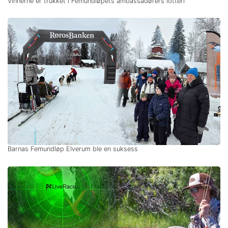
Vinnerne er trukket i Femundløpets ambassadørers lotteri
Barnas Femundløp Elverum ble en suksess