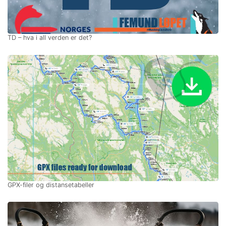
TD – hva i all verden er det?
GPX-filer og distansetabeller