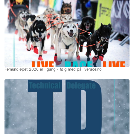
Femundløpet 2026 er i gang - følg med på liverace.no