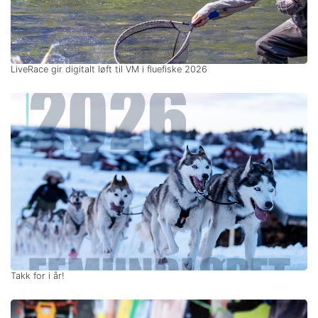
LiveRace gir digitalt løft til VM i fluefiske 2026
Takk for i år!