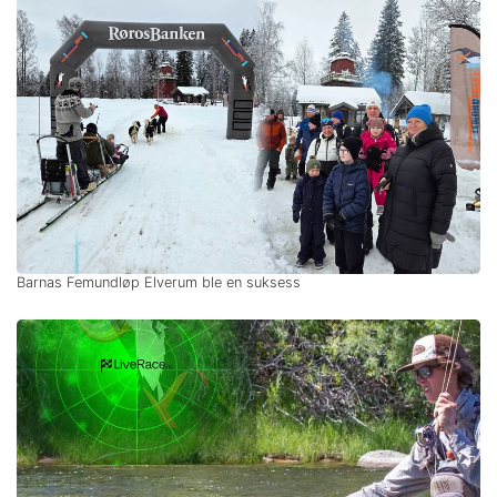
Barnas Femundløp Elverum ble en suksess