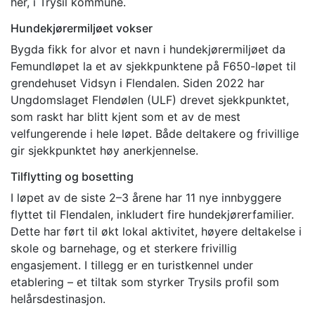
her, i Trysil kommune.
Hundekjørermiljøet vokser
Bygda fikk for alvor et navn i hundekjørermiljøet da
Femundløpet la et av sjekkpunktene på F650-løpet til
grendehuset Vidsyn i Flendalen. Siden 2022 har
Ungdomslaget Flendølen (ULF) drevet sjekkpunktet,
som raskt har blitt kjent som et av de mest
velfungerende i hele løpet. Både deltakere og frivillige
gir sjekkpunktet høy anerkjennelse.
Tilflytting og bosetting
I løpet av de siste 2–3 årene har 11 nye innbyggere
flyttet til Flendalen, inkludert fire hundekjørerfamilier.
Dette har ført til økt lokal aktivitet, høyere deltakelse i
skole og barnehage, og et sterkere frivillig
engasjement. I tillegg er en turistkennel under
etablering – et tiltak som styrker Trysils profil som
helårsdestinasjon.