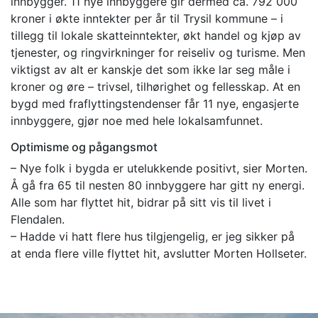
innbygger. 11 nye innbyggere gir dermed ca. 792 000
kroner i økte inntekter per år til Trysil kommune – i
tillegg til lokale skatteinntekter, økt handel og kjøp av
tjenester, og ringvirkninger for reiseliv og turisme. Men
viktigst av alt er kanskje det som ikke lar seg måle i
kroner og øre – trivsel, tilhørighet og fellesskap. At en
bygd med fraflyttingstendenser får 11 nye, engasjerte
innbyggere, gjør noe med hele lokalsamfunnet.
Optimisme og pågangsmot
– Nye folk i bygda er utelukkende positivt, sier Morten.
Å gå fra 65 til nesten 80 innbyggere har gitt ny energi.
Alle som har flyttet hit, bidrar på sitt vis til livet i
Flendalen.
– Hadde vi hatt flere hus tilgjengelig, er jeg sikker på
at enda flere ville flyttet hit, avslutter Morten Hollseter.