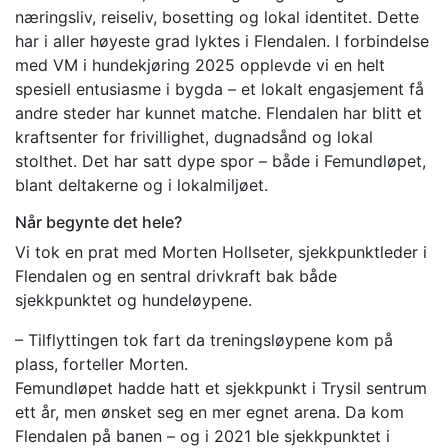
næringsliv, reiseliv, bosetting og lokal identitet. Dette
har i aller høyeste grad lyktes i Flendalen. I forbindelse
med VM i hundekjøring 2025 opplevde vi en helt
spesiell entusiasme i bygda – et lokalt engasjement få
andre steder har kunnet matche. Flendalen har blitt et
kraftsenter for frivillighet, dugnadsånd og lokal
stolthet. Det har satt dype spor – både i Femundløpet,
blant deltakerne og i lokalmiljøet.
Når begynte det hele?
Vi tok en prat med Morten Hollseter, sjekkpunktleder i
Flendalen og en sentral drivkraft bak både
sjekkpunktet og hundeløypene.
– Tilflyttingen tok fart da treningsløypene kom på
plass, forteller Morten.
Femundløpet hadde hatt et sjekkpunkt i Trysil sentrum
ett år, men ønsket seg en mer egnet arena. Da kom
Flendalen på banen – og i 2021 ble sjekkpunktet i