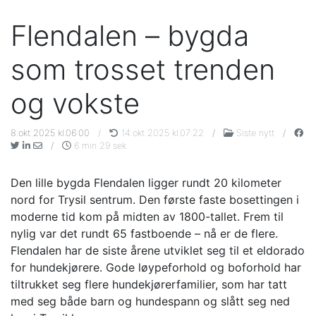
Flendalen – bygda
som trosset trenden
og vokste
8.okt 2025 kl.06:00
/
14.okt 2025 kl.07:22
/
Siste nytt
/
/
6 min 29 sek
Den lille bygda Flendalen ligger rundt 20 kilometer
nord for Trysil sentrum. Den første faste bosettingen i
moderne tid kom på midten av 1800-tallet. Frem til
nylig var det rundt 65 fastboende – nå er de flere.
Flendalen har de siste årene utviklet seg til et eldorado
for hundekjørere. Gode løypeforhold og boforhold har
tiltrukket seg flere hundekjørerfamilier, som har tatt
med seg både barn og hundespann og slått seg ned