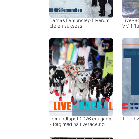
Barnas Femundløp Elverum
LiveRace
ble en suksess
VM i fl
Femundløpet 2026 er i gang
TD – hv
- følg med på liverace.no