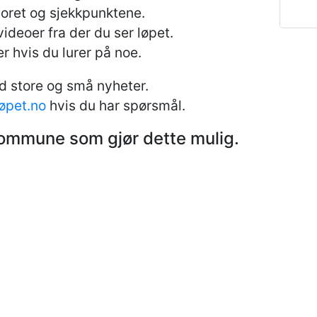
poret og sjekkpunktene.
ideoer fra der du ser løpet.
r hvis du lurer på noe.
ed store og små nyheter.
øpet.no
hvis du har spørsmål.
skommune som gjør dette mulig.