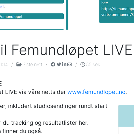
il Femundløpet LIVE
1:14
/
Siste nytt
/
/
55 sek
E
t LIVE via våre nettsider
www.femundlopet.no
.
er, inkludert studiosendinger rundt start
r du tracking og resultatlister her.
 finner du også.