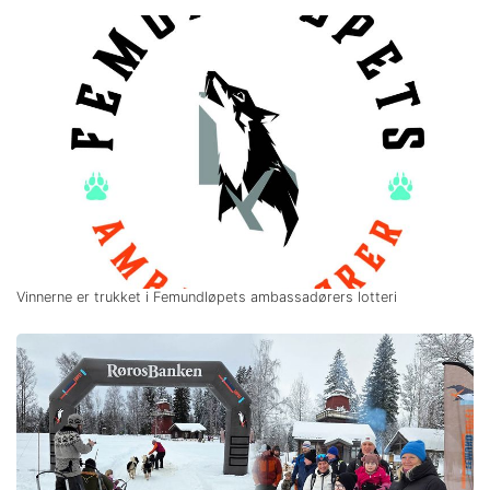
Vinnerne er trukket i Femundløpets ambassadørers lotteri