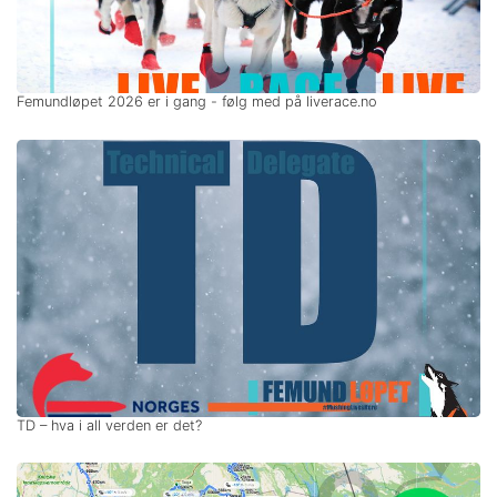
Femundløpet 2026 er i gang - følg med på liverace.no
TD – hva i all verden er det?