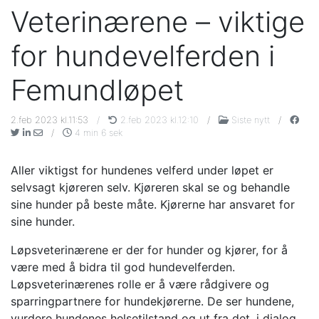
Veterinærene – viktige
for hundevelferden i
Femundløpet
2.feb 2023 kl.11:53
/
2.feb 2023 kl.12:10
/
Siste nytt
/
/
4 min 6 sek
Aller viktigst for hundenes velferd under løpet er
selvsagt kjøreren selv. Kjøreren skal se og behandle
sine hunder på beste måte. Kjørerne har ansvaret for
sine hunder.
Løpsveterinærene er der for hunder og kjører, for å
være med å bidra til god hundevelferden.
Løpsveterinærenes rolle er å være rådgivere og
sparringpartnere for hundekjørerne. De ser hundene,
vurdere hundenes helsetilstand og ut fra det, i dialog