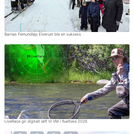
Barnas Femundløp Elverum ble en suksess
LiveRace gir digitalt løft til VM i fluefiske 2026