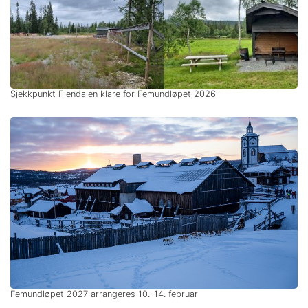
Sjekkpunkt Flendalen klare for Femundløpet 2026
Femundløpet 2027 arrangeres 10.-14. februar