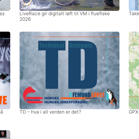
ss
LiveRace gir digitalt løft til VM i fluefiske
Takk 
2026
på
TD – hva i all verden er det?
GPX-