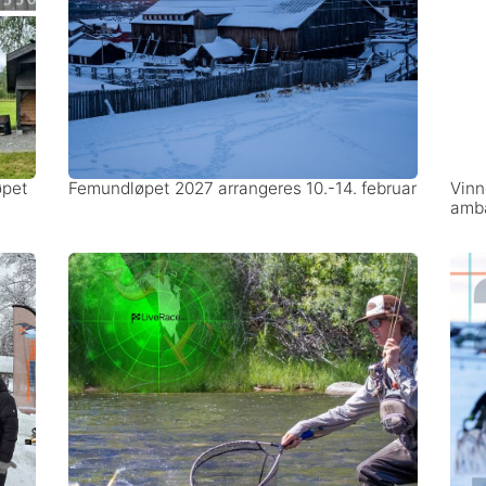
øpet
Femundløpet 2027 arrangeres 10.-14. februar
Vinn
amba