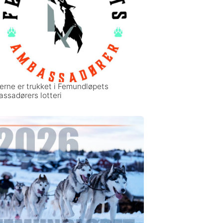
erne er trukket i Femundløpets
ssadørers lotteri