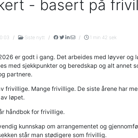
kkert - basert på frivi
00:03
/
Siste nytt
/
/
1 min 42 sek
026 er godt i gang. Det arbeides med løyver og l
es med sjekkpunkter og beredskap og alt annet som
og partnere.
 av frivillige. Mange frivillige. De siste årene har 
av løpet.
r håndbok for frivillige.
ødvendig kunnskap om arrangementet og gjennomfør
kken står man stødigere som frivillig.