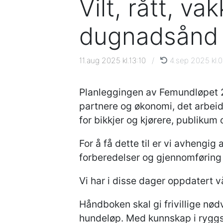
Vilt, rått, va
dugnadsånd
11.aug 2025 kl.13:10
/
4.sep 2025 kl.
Planleggingen av Femundløpet 2
partnere og økonomi, det arbeid
for bikkjer og kjørere, publikum 
For å få dette til er vi avhengig
forberedelser og gjennomføring 
Vi har i disse dager oppdatert vå
Håndboken skal gi frivillige n
hundeløp. Med kunnskap i ryggse