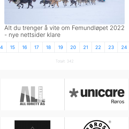
Alt du trenger å vite om Femundløpet 2022
- nye nettsider klare
14
15
16
17
18
19
20
21
22
23
24
Totalt: 342