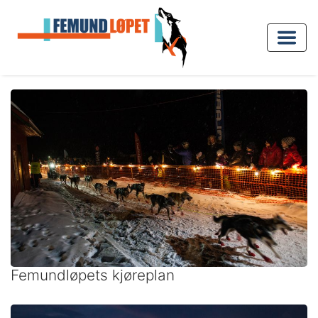
Femundløpets kjøreplan