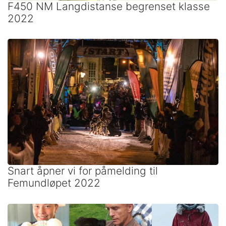
F450 NM Langdistanse begrenset klasse
2022
Snart åpner vi for påmelding til
Femundløpet 2022