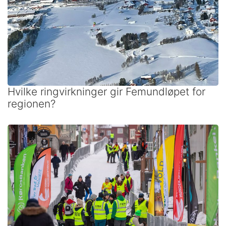
Hvilke ringvirkninger gir Femundløpet for
regionen?