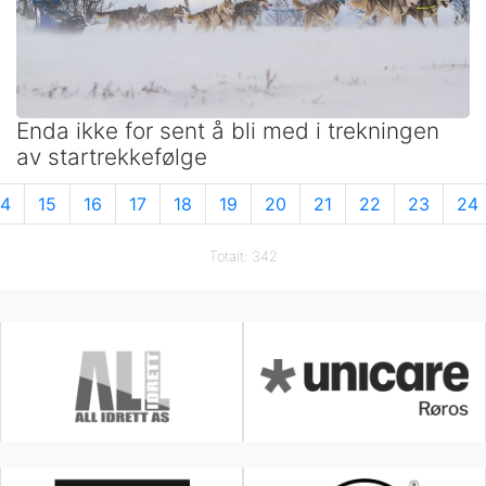
Enda ikke for sent å bli med i trekningen
av startrekkefølge
14
15
16
17
18
19
20
21
22
23
24
Totalt: 342