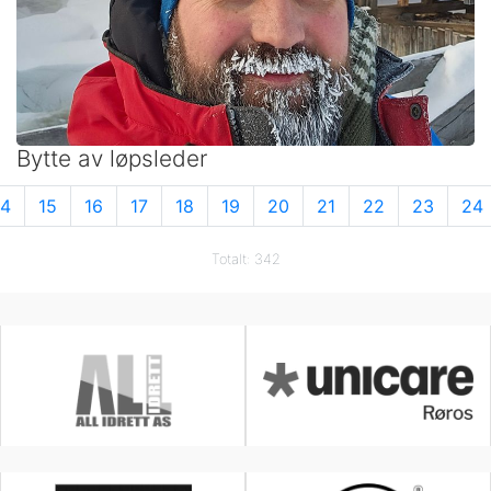
Bytte av løpsleder
14
15
16
17
18
19
20
21
22
23
24
Totalt: 342