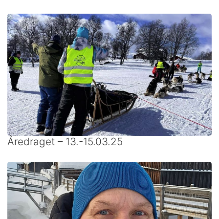
Åredraget – 13.-15.03.25