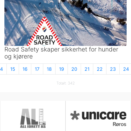
Road Safety skaper sikkerhet for hunder
og kjørere
14
15
16
17
18
19
20
21
22
23
24
Totalt: 342