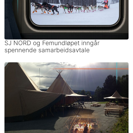
SJ NORD og Femundløpet inngår
spennende samarbeidsavtale